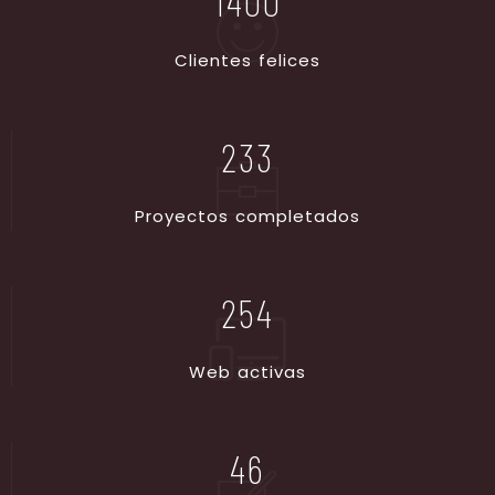
1400
C
l
i
e
n
t
e
s
f
e
l
i
c
e
s
233
P
r
o
y
e
c
t
o
s
c
o
m
p
l
e
t
a
d
o
s
254
W
e
b
a
c
t
i
v
a
s
46