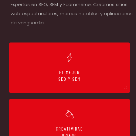
E
x
p
e
r
t
o
s
e
n
S
E
O
,
S
E
M
y
E
c
o
m
m
e
r
c
e
.
C
r
e
a
m
o
s
s
i
t
i
o
s
w
e
b
e
s
p
e
c
t
a
c
u
l
a
r
e
s
,
m
a
r
c
a
s
n
o
t
a
b
l
e
s
y
a
p
l
i
c
a
c
i
o
n
e
s
d
e
v
a
n
g
u
a
r
d
i
a
.
EL MEJOR
SEO Y SEM
CREATIVIDAD
DISEÑO