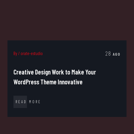
28
io
By / orate-estudio
AGO
sign Work to Make Your
Ultimate New 
Theme Innovative
an Awesome 
E
READ MORE