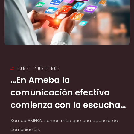
SOBRE NOSOTROS
…
E
n
A
m
e
b
a
l
a
c
o
m
u
n
i
c
a
c
i
ó
n
e
f
e
c
t
i
v
a
c
o
m
i
e
n
z
a
c
o
n
l
a
e
s
c
u
c
h
a
…
S
o
m
o
s
A
M
E
B
A
,
s
o
m
o
s
m
á
s
q
u
e
u
n
a
a
g
e
n
c
i
a
d
e
c
o
m
u
n
i
a
c
i
ó
n
.