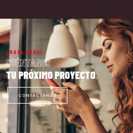
¿HABLAMOS!
C
U
É
N
T
A
N
O
S
T
U
P
R
Ó
X
I
M
O
P
R
O
Y
E
C
T
O
.
CONTÁCTANOS