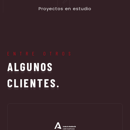
P
r
o
y
e
c
t
o
s
e
n
e
s
t
u
d
i
o
ENTRE OTROS
ALGUNOS
CLIENTES.